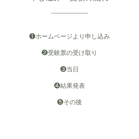
❶ホームページより申し込み
❷受験票の受け取り
❸当日
❹結果発表
❺その後