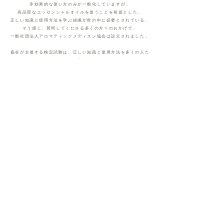
非効果的な使い方のみが一般化していますが、
高品質なエッセンシャルオイルを使うことを前提とした、
正しい知識と使用方法を学ぶ組織が世の中に必要とされている、
そう感じ、
賛同してくださる多くの方々のおかげで、
一般社団法人アロマティックメディスン協会は設立されました。
協会が主催する検定試験は、正しい知識と使用方法を多くの人た
ちに広める
ための一助になると考えています。
お問い合わせ・資料請求はこちらから
​一般社団法人 アロマティックメディスン協会
〒107-0062 東京都港区南青山1-16-6 乃木坂ヒルズ
☎︎
03-6427-7755
(TEL&FAX)
www.aromatic-medicine.com
© 2020 by AMS / aromatic
medicine assosiation. All rights