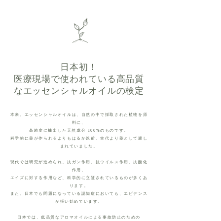
日本初！
医療現場で使われている
​高品質
なエッセンシャルオイルの検定
本来、エッセンシャルオイルは、自然の中で採取された植物を原
料に、
高純度に抽出した天然成分 100%のものです。
科学的に薬が作られるよりもはるか以前、古代より薬として親し
まれていました。
現代では研究が進められ、抗ガン作用、抗ウイルス作用、抗酸化
作用、
エイズに対する作用など、科学的に立証されているものが多くあ
ります。
また、日本でも問題になっている認知症においても、エビデンス
が揃い始めています。
日本では、低品質なアロマオイルによる事故防止のための