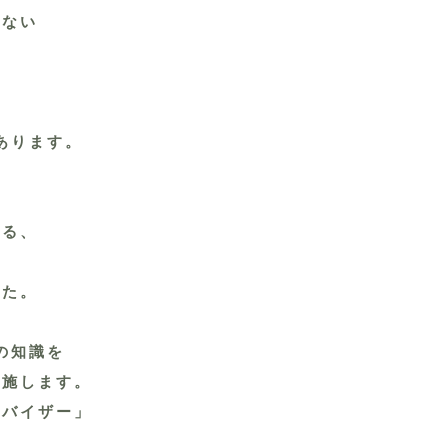
べない
あります。
た
いる、
した。
ーの知識を
実施します。
゙イザー」