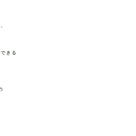
し、
できる
。
の