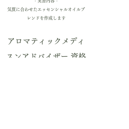
- 実習内容 -
気質に合わせたエッセンシャルオイルブ
レンドを作成します
アロマティックメディ
スン
アドバイザー 資格
取得対策講座
​受講時間：2h（単発講座）
受講料：10,000円（税込）
※テキスト、クラスで使用する精油代が
含まれています。
※指定精油割引：当スクール経由で指定